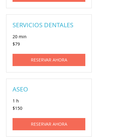
SERVICIOS DENTALES
20 min
79
$79
pesos
mexicanos
RESERVAR AHORA
ASEO
1 h
150
$150
pesos
mexicanos
RESERVAR AHORA