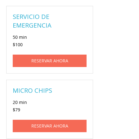
SERVICIO DE
EMERGENCIA
50 min
100
$100
pesos
mexicanos
RESERVAR AHORA
MICRO CHIPS
20 min
79
$79
pesos
mexicanos
RESERVAR AHORA