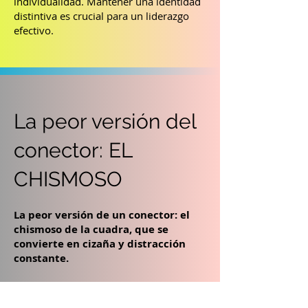
individualidad. Mantener una identidad
distintiva es crucial para un liderazgo
efectivo.
Ideas para motivar
La peor versión del
e inspirar
conector: EL
CHISMOSO
1. Establecer Metas Claras:
Para
abordar la posible falta de enfoque en
resultados, el Conector de Personas
La peor versión de un conector: el
puede establecer metas claras y
chismoso de la cuadra, que se
medibles. Al alinear las relaciones
convierte en cizaña y distracción
interpersonales con los objetivos
constante.
empresariales, se garantiza un
equilibrio adecuado.